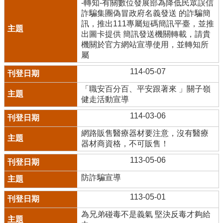
-轉知-有關數位發展部為降低民眾誤信
詐騙集團偽冒政府名義發送 的詐騙簡
訊，推出111專屬短碼簡訊平臺，並推
出圖卡提供 簡訊發送機關轉載，請貴
機關於官方網站宣導使用，並轉知所
屬
114-05-07
「職安百分百、平安跟著來 」關子嶺
健走活動宣導
114-03-06
網路販售醫療器材要注意，沒有醫療
器材商資格，不可販售！
113-05-06
防詐騙宣導
113-05-01
為兄弟碰毒不是義氣 堅決反毒才夠給