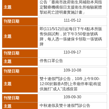
公告「臺南市政府衛生局補助本局指
定醫療機構假日支援衛生所檢驗屍體
掣給死亡證明書實施計畫」
111-05-12
即(111/5/12)日起每日下午4點本所販
售快篩試劑，於下午3:50發放號碼
牌，每人憑一張健保卡領取一張號碼
牌
110-09-17
停售口罩公告
109-10-08
雙十連假門診公告，10/9 上午9:00-
12:00於鵝香A營(上帝廟停車場)有提
供施打"成人"流感疫苗
109-09-30
中秋連假及雙十連假門診公告