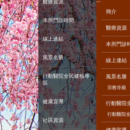
:::
醫療資源
簡介
本所門診時間
醫療資源
線上連結
本所門診
風景名勝
線上連結
行動醫院全民健檢專
風景名勝
區
宗教寺廟
健康宣導
行動醫院
行動醫院
社區資源