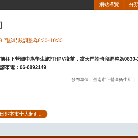
網站導覽
分
聞
4.8 門診時段調整為8:30~10:30
師
前往下營國中為學生施打HPV疫苗，當天門診時段調整為
0830-
請來
電：06-6892149
發布單位：臺南市下營區衛生所
1日起本市十大超商...