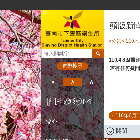
跳到主要內容區塊
:::
:::
頭版新
<公告> 110.
搜尋
110.4.8因醫
進階搜尋
若有任何疑問
:::
110年6月
簡介
關閉